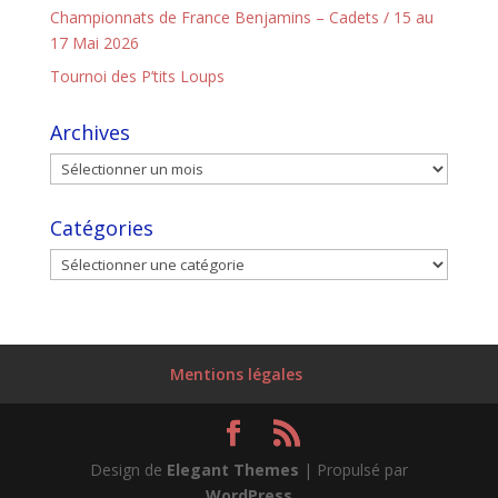
Championnats de France Benjamins – Cadets / 15 au
17 Mai 2026
Tournoi des P’tits Loups
Archives
Catégories
Mentions légales
Design de
Elegant Themes
| Propulsé par
WordPress