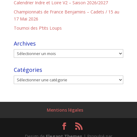
Calendrier Indre et Loire V2 – Saison 2026/2027
Championnats de France Benjamins – Cadets / 15 au
17 Mai 2026
Tournoi des P’tits Loups
Archives
Catégories
Mentions légales
Design de
Elegant Themes
| Propulsé par