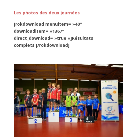
Les photos des deux journées
[rokdownload menuitem= »40″
downloaditem= »1367″
direct_download= »true »]Résultats
complets [/rokdownload]