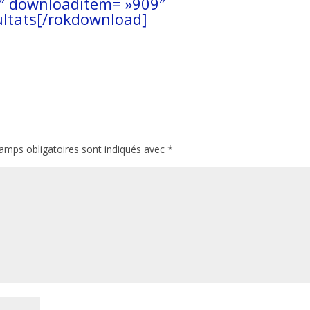
″ downloaditem= »909″
ultats[/rokdownload]
amps obligatoires sont indiqués avec
*