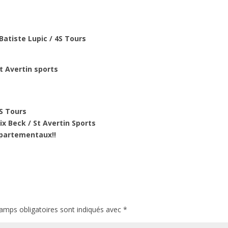
atiste Lupic / 4S Tours
t Avertin sports
4S Tours
x Beck / St Avertin Sports
epartementaux!!
amps obligatoires sont indiqués avec
*