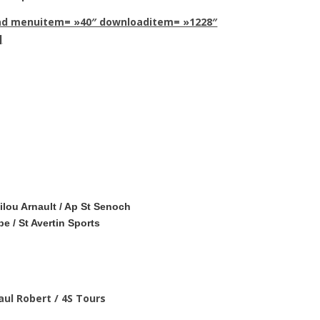
ad menuitem= »40″ downloaditem= »1228″
]
ilou Arnault / Ap St Senoch
be / St Avertin Sports
aul Robert / 4S Tours