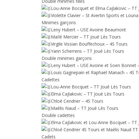
Double minimes filles
Lou-Anne Bocquet et Elma Cajlakovic – TT 
Violette Clavier – St Avertin Sports et Lou
Minimes garçons
Leny Hubert – USE Avoine Beaumont
Maïlé Mercier – TT Joué Lès Tours
Virgile Vissian Bouffechoux – 4S Tours
Yann Scherrens – TT Joué Lès Tours
Double minimes garçons
Leny Hubert – USE Avoine et Soen Bonnet –
Louis Gagnepain et Raphaël Manach – 4S T
Cadettes
Lou-Anne Bocquet – TT Joué Lès Tours
Elma Cajlakovic – TT Joué Lès Tours
Chloé Cendrier – 4S Tours
Maélis Naud – TT Joué Lès Tours
Double cadettes
Elma Cajlakovic et Lou-Anne Bocquet – TT 
Chloé Cendrier 4S Tours et Maélis Naud TT
Cadets