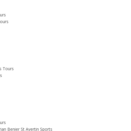
ours
Tours
ès Tours
rs
ours
ian Benier St Avertin Sports