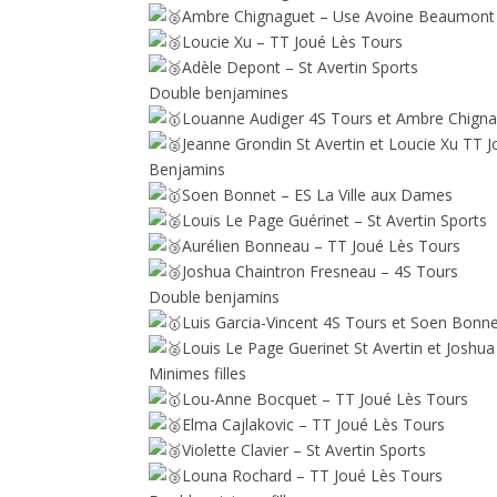
Ambre Chignaguet – Use Avoine Beaumont
Loucie Xu – TT Joué Lès Tours
Adèle Depont – St Avertin Sports
Double benjamines
Louanne Audiger 4S Tours et Ambre Chign
Jeanne Grondin St Avertin et Loucie Xu TT 
Benjamins
Soen Bonnet – ES La Ville aux Dames
Louis Le Page Guérinet – St Avertin Sports
Aurélien Bonneau – TT Joué Lès Tours
Joshua Chaintron Fresneau – 4S Tours
Double benjamins
Luis Garcia-Vincent 4S Tours et Soen Bonne
Louis Le Page Guerinet St Avertin et Joshu
Minimes filles
Lou-Anne Bocquet – TT Joué Lès Tours
Elma Cajlakovic – TT Joué Lès Tours
Violette Clavier – St Avertin Sports
Louna Rochard – TT Joué Lès Tours