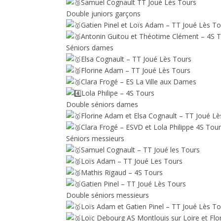
Samuel Cognault TT Joué Lès Tours
Double juniors garçons
Gatien Pinel et Loïs Adam – TT Joué Lès T
Antonin Guitou et Théotime Clément – 4S 
Séniors dames
Elsa Cognault – TT Joué Lès Tours
Florine Adam – TT Joué Lès Tours
Clara Frogé – ES La Ville aux Dames
Lola Philipe – 4S Tours
Double séniors dames
Florine Adam et Elsa Cognault – TT Joué L
Clara Frogé – ESVD et Lola Philippe 4S Tou
Séniors messieurs
Samuel Cognault – TT Joué les Tours
Loïs Adam – TT Joué Les Tours
Mathis Rigaud – 4S Tours
Gatien Pinel – TT Joué Lès Tours
Double séniors messieurs
Loïs Adam et Gatien Pinel – TT Joué Lès T
Loïc Debourg AS Montlouis sur Loire et Flor