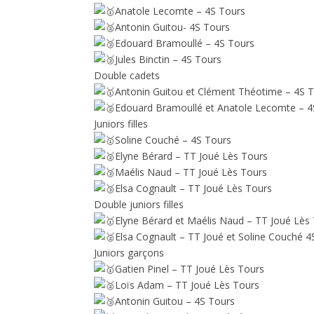
Anatole Lecomte – 4S Tours
Antonin Guitou- 4S Tours
Edouard Bramoullé – 4S Tours
Jules Binctin – 4S Tours
Double cadets
Antonin Guitou et Clément Théotime – 4S 
Edouard Bramoullé et Anatole Lecomte – 4
Juniors filles
Soline Couché – 4S Tours
Elyne Bérard – TT Joué Lès Tours
Maélis Naud – TT Joué Lès Tours
Elsa Cognault – TT Joué Lès Tours
Double juniors filles
Elyne Bérard et Maélis Naud – TT Joué Lès
Elsa Cognault – TT Joué et Soline Couché 4
Juniors garçons
Gatien Pinel – TT Joué Lès Tours
Loïs Adam – TT Joué Lès Tours
Antonin Guitou – 4S Tours