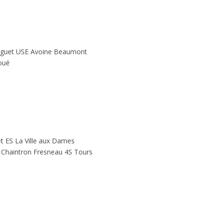
aguet USE Avoine Beaumont
Joué
t ES La Ville aux Dames
a Chaintron Fresneau 4S Tours