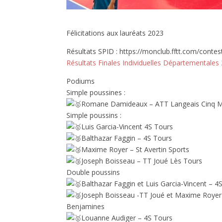
Félicitations aux lauréats 2023
Résultats SPID : https://monclub.fftt.com/contest
Résultats Finales Individuelles Départementales
Podiums
Simple poussines :
Romane Damideaux – ATT Langeais Cinq 
Simple poussins :
Luis Garcia-Vincent 4S Tours
Balthazar Faggin – 4S Tours
Maxime Royer – St Avertin Sports
Joseph Boisseau – TT Joué Lès Tours
Double poussins
Balthazar Faggin et Luis Garcia-Vincent – 4
Joseph Boisseau -TT Joué et Maxime Royer 
Benjamines
Louanne Audiger – 4S Tours