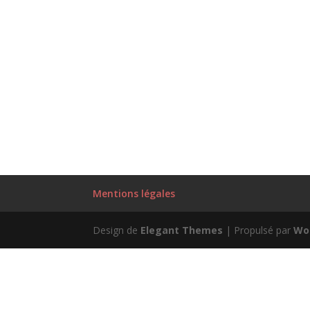
Mentions légales
Design de
Elegant Themes
| Propulsé par
Wo